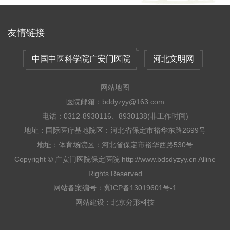
制护理垂直管理，实现护理制度平移、规范流程、标准看
齐。
友情链接
中国中医科学院广安门医院
河北文明网
网站地图
医院邮箱：bddyzyy@163.com
电话：0312-8930116、8930138(非工作时间)
地址：国际医疗基地院区：河北省保定市裕华东路2699号
地址：体育场院区：河北省保定市裕华西路530号
Copyright © 广安门医院保定医院 http://www.bdsdyzyy.cn Alline
Rights Reserved
网站备案编号：冀ICP备13019601号-1
网站建设
：
北京分形科技