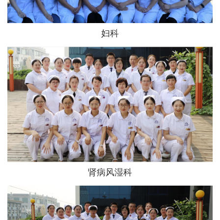
妇科
肾病风湿科