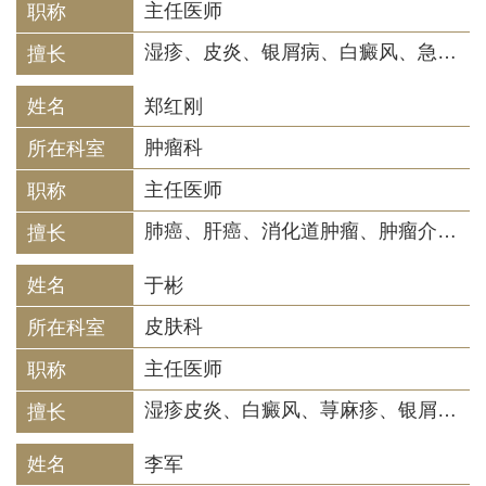
主任医师
湿疹、皮炎、银屑病、白癜风、急慢性荨麻疹、痤疮、酒渣鼻、带状疱疹及后遗神经痛、黄褐斑、脱发、唇炎、手足癣、扁平疣等皮肤科常见病及疑难病
郑红刚
肿瘤科
主任医师
肺癌、肝癌、消化道肿瘤、肿瘤介入治疗、黑色素瘤、脑瘤、泌尿系肿瘤。
于彬
皮肤科
主任医师
湿疹皮炎、白癜风、荨麻疹、银屑病、痤疮、疱疹、损美性皮肤病、皮肤肿瘤以及乳腺癌、肺癌等恶性肿瘤放化疗后出现的皮肤疾病；通过临床实践与科研相结合，对特应性皮炎等皮肤变态反应性疾病的发病机理进行了深入研究。
李军