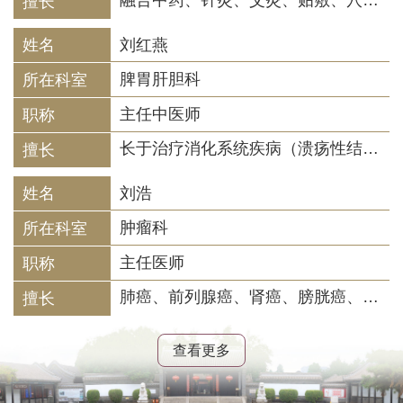
融合中药、针灸、艾灸、贴敷、穴位埋线等特色技术，针对脾虚痰湿、失眠焦虑、中风后遗症、顽固性面瘫、颈腰椎痛、产后体虚、过敏性鼻炎、慢性咽炎等疾病开展综合调养，秉持“内外兼治，标本同调”理念，提供中医体质辨识与健康状态评估、美容减脂塑形方案，开展三伏/三九节气贴敷养生及亚健康状态综合调治。
刘红燕
脾胃肝胆科
主任中医师
长于治疗消化系统疾病（溃疡性结肠炎，急慢性肠炎、慢性胃炎，胃癌前病变，胃肠神经官能症、脂肪性肝病、胆结石/息肉性病变，口腔黏膜病变、胃癌/结肠癌术后及中医支持治疗等）
刘浩
肿瘤科
主任医师
肺癌、前列腺癌、肾癌、膀胱癌、睾丸肿瘤等泌尿、生殖系统肿瘤，特别是肿瘤术后中医康复及预防复发转移，前列腺癌中西医综合治疗，中医药提升肺癌靶向治疗效果预防耐药。
查看更多