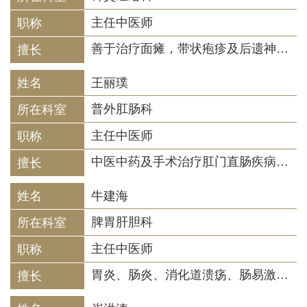
主任中医师
善于治疗面瘫，带状疱疹及后遗神经痛，脑血管病后遗症，颈肩腰腿痛，埋线减肥，耳鸣，失眠，头痛，产后缺乳，痛经，尿频，消化系统疾病。
王丽璞
普外肛肠科
主任中医师
中医中药及手术治疗肛门直肠疾病，内痔、外痔、混合痔、肛周脓肿、高位复杂性肛瘘、肛裂、肛门直肠狭窄、直肠脱垂、肠易激综合征、结直肠炎、结直肠息肉、直肠前突、顽固性便秘、肛窦炎、肛周湿疹、尖锐湿疣等，对小儿肛周脓肿采用个体化治疗，使大多数患儿避免手术之苦。中西医结合治疗疮疡、烧烫伤、周围血管病等中医外科常见病多发病。
牛建海
脾胃肝胆科
主任中医师
胃炎、肠炎、消化道溃疡、肠易激综合征、便秘等急慢性胃肠病，病毒性肝炎、肝硬化、腹水、上消化道出血、肝癌等急慢性肝病，胆囊炎、胆结石、胆息肉等胆系疾病、胰腺炎、功能性便秘等消化系统疾病的诊断及中西医结合治疗。