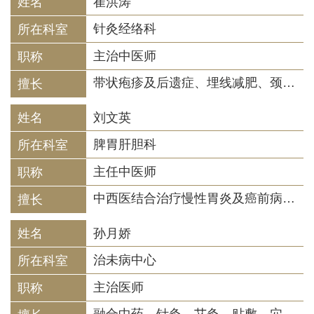
崔洪涛
针灸经络科
主治中医师
带状疱疹及后遗症、埋线减肥、颈肩腰腿痛、老年性退行性病变、肌肉萎缩
刘文英
脾胃肝胆科
主任中医师
中西医结合治疗慢性胃炎及癌前病变、幽门螺杆菌感染、胃食管反流病、消化道溃疡、多发息肉、结肠炎、便秘、胆囊结石及胆囊炎、口腔溃疡，癌症术后放化疗后调理等。
孙月娇
治未病中心
主治医师