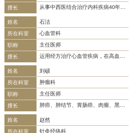
从事中西医结合治疗内科疾病40年，对冠心病、心绞痛、心衰、心律失常；失眠、多梦、 焦虑症，抑郁症；高血压病、高血脂症；腰痛、腿痛、腰椎间盘突出，肩背疼痛、肩周炎，痛风，关节炎，肢体麻木；脑血栓及后遗症，颈椎病，神经衰弱，头痛、头晕、耳鸣，急慢性胃炎、肠炎，便秘，胆囊炎，泌尿系感染，面部痤疮，荨麻疹，脱发，口腔溃疡，妇女月经不调，闭经，盆腔炎，贫血，老年性疾病、痴呆症等内科疑难杂病的治疗颇有心得，疗效满意。
石洁
心血管科
主任医师
运用经方治疗心血管疾病，在高血压、冠心病、心衰、高脂血症、房颤、心肌病、心悸、失眠、胸痹心痛及低血压等治疗方面多有心得。对老年心血管病患者注重扶正祛邪，培元固本，用药轻灵，注重调治心、脾、肾。遣药组方遵循“阴中求阳、阳中求阴”以达到阴阳双补的效果，病情复杂的疑难患者采用补泄同施、寒热并投、动静结合的原则来遣药组方。
刘硕
肿瘤科
主任医师
肺癌、肺结节、胃肠癌、肉瘤、黑色素瘤、乳腺癌等常见恶性肿瘤的中西医结合治疗，特别是运用中医药预防复发、转移，减轻西医治疗毒副作用，各种结节、癌前病变的中药干预，专注于中医药改善机体免疫功能、提高中晚期患者生存质量和促进肿瘤患者康复。
赵然
针灸经络科