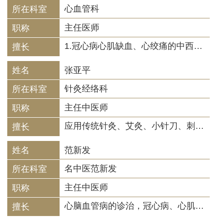
心血管科
主任医师
1.冠心病心肌缺血、心绞痛的中西医治疗；心肌梗死中药联合介入治疗；不能支架或搭桥的冠心病应用中医治疗；冠心病支架术后、或搭桥术后仍有胸痛等不适症状用中医治疗；2.各种心律失常、扩张性心肌病、心力衰竭、高血压病的中医治疗。
张亚平
针灸经络科
主任中医师
应用传统针灸、艾灸、小针刀、刺络拔罐、放血等既具中医特色又有特殊疗效的方法治疗中风、面瘫、颈椎病、腰椎间盘突出、坐骨神经痛、脑中风、半身不遂、前列腺肥大、尿潴留等内外科诸症，三叉神经痛、失眠、抑郁症等疑难杂症，并独创升阳补气针灸理论在临床中广泛应用。
范新发
名中医范新发
主任中医师
心脑血管病的诊治，冠心病、心肌炎、高血压、脑血管病、胆心综合征、更年期综合征等出现心绞痛、心肌缺血、心律失常、心悸心烦、胸闷气短、失眠多梦、头晕头痛、目眩耳鸣、四肢麻木等。