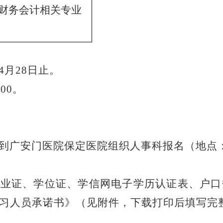
财务会计相关专业
4
月
28
日止
。
:
00
。
到
广安门医院保定医院组织
人事科报名
（
地点
毕业证、学位证、学信网电子学历认证表、户口
习人员承诺书》（见附件，下载打印后填写完