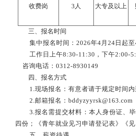
收费岗
3人
大专及以上
三、报名
时间
集中报名时间：
202
6
年
4
月
24
日起至
工作日
上午
8:30-11:30
，
下午
2
:
00
-
5
咨询电话：
031
2
-
8930149
四、报名
方式
1.
现场报名：有意者请于规定时间内
2.邮箱报名：bddyzyyrsk@163.com
3.
报名
需提交
材料：本人身份证、
四份；《青年就业见习申请
登记
表》《见
五、
薪资待遇