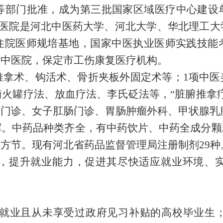
等部门批准，成为第三批国家区域医疗中心建设
医院
是
河北中医药大学、河北大学、华北理工大
住院医师规培基地，国家中医执业医师实践技能
范中医院，保定市工伤康复医疗机构。
推拿术、钩活术、骨折夹板外固定术等；
1
项中医
衡火罐疗法、放血疗法、李氏砭法等，
“
脏腑推拿
术门诊、女子肛肠门诊、胃肠肿瘤外科、甲状腺乳
挥。中药品种类齐全，有中药饮片、中药全成分颗
膏方节。现有河北省药品监督管理局注册制剂
29
种
，提升就业能力，促进其尽快适应就业环境、
就业且从未享受过政府见习补贴的高校毕业生