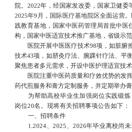
院。
2022
年，经国家发改委，国家卫健委
2025
年
9
月，国际医疗基地院区全面运营
。
践教育基地，国家中医药管理局首批中医
构，国家中医适宜技术推广基地，省级示
医院开展中医医疗技术
9
8
项，如脏腑
技术
4
3
项，如脐灸疗法、腕踝针疗法、平
聚焦患者多元需求，
开设
中医护理适宜技
医院注重中医药质量和疗效优势的发
药代煎服务和膏方定制服务，并定期举办
为帮助高校毕业生加强岗位实践锻炼
岗位
20
名。现将有关招聘事项公告如下：
一、
招聘条件
1.2024、2025
、
2026
年毕业离校尚未