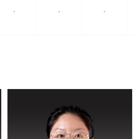
-
-
-