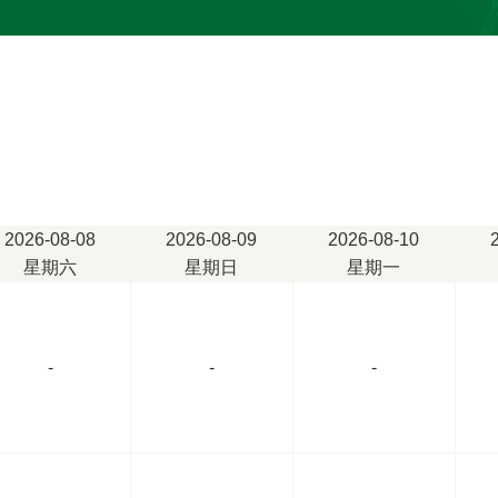
徕卡冰冻切片机”一
国徕卡显微镜”一台
层细胞制片机”“组
机”、“烤片机”、
制备出超薄完整的
清晰的显示效果，
依据，工作效率大
进行电子化管理，
2026-08-08
2026-08-09
2026-08-10
星期六
星期日
星期一
病理科可开展多种
和各个系统的疾病
-
-
-
病人为中心，急病
将病理诊断质量放
需要，诊断专业、
检查范围：人体各