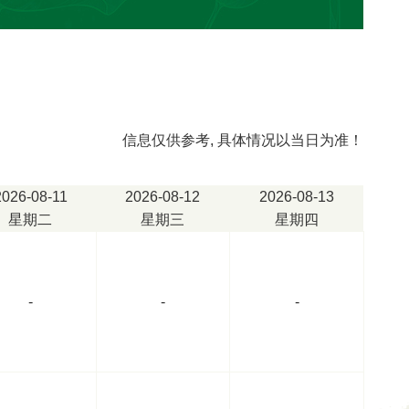
台；“德国徕卡石蜡切片机”一台；“德
；“病理图文工作站”一台；及“液基薄
织脱水机”、“组织包埋机”、“摊片
“冷台”等等。设备整体质量优秀，能够
病理切片，并且能够做到高分辨率、
为患者提供优质的病理诊断提供可靠
信息仅供参考, 具体情况以当日为准！
大提高。并且通过工作站对档案数据
便于检索、教学。
2026-08-11
2026-08-12
2026-08-13
星期二
星期三
星期四
项目病理诊断，包括：人体各种组织
诊断。病理科的全体人员始终坚持“以
-
-
-
人之所急想病人之所想”的工作理念，
在第一位，以服务临床与患者为第一
准确、及时。
种组织及系统的疾病。